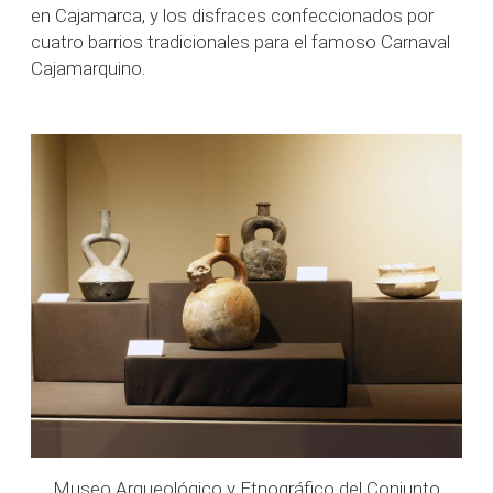
en Cajamarca, y los disfraces confeccionados por
cuatro barrios tradicionales para el famoso Carnaval
Cajamarquino.
to
Museo Arqueológico y Etnográfico del Conjunto
M