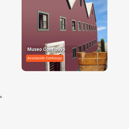
Museo Contisuyo
Asociación Contisuyo
»