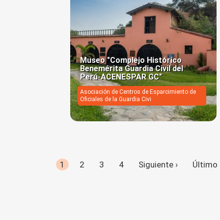
Museo "Complejo Histórico
Benemérita Guardia Civil del
Perú-ACENESPAR GC"
Asociación de Centros de Esparcimiento de
Oficiales de la Guardia Civi
1
2
3
4
Siguiente ›
Último 