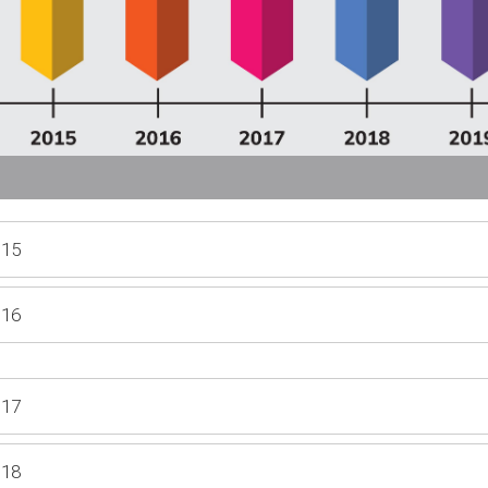
015
016
017
018