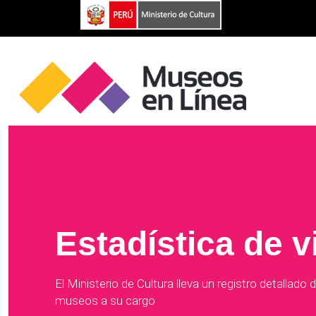
Estadística de v
El Ministerio de Cultura lleva un registro detallado 
museos a su cargo